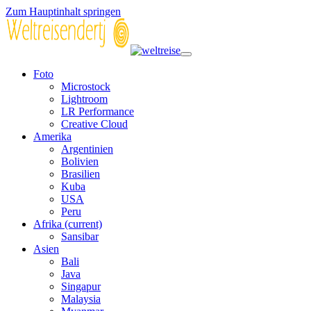
Zum Hauptinhalt springen
Foto
Microstock
Lightroom
LR Performance
Creative Cloud
Amerika
Argentinien
Bolivien
Brasilien
Kuba
USA
Peru
Afrika
(current)
Sansibar
Asien
Bali
Java
Singapur
Malaysia