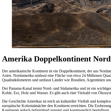
Amerika Doppelkontinent Nor
Der amerikanische Kontinent ist ein Doppelkontinent, der aus Nordam
Asien. Nordamerika umfasst eine Fläche von etwa 24 Millionen Qua
Quadratkilometern und umfasst Länder wie Brasilien, Argentinien un
Der Panama-Kanal trennt Nord- und Südamerika und ist ein wichtiger 
Kohle, Erz, Holz und Wasser. Es gibt auch eine Vielzahl von Ökosy
Die Geschichte Amerikas ist reich an kultureller Vielfalt und komple
europäische Kolonialmächte den Kontinent erreichten. Die Eroberun
Kontinents jedoch tiefgreifend geprägt und kontinuierlich beeinflusst.