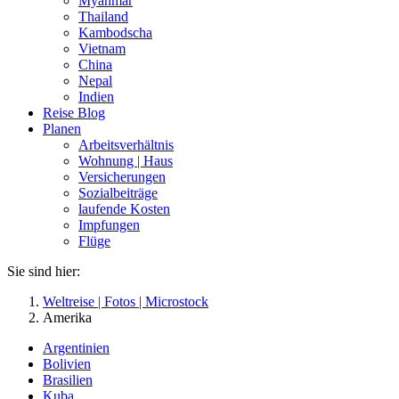
Myanmar
Thailand
Kambodscha
Vietnam
China
Nepal
Indien
Reise Blog
Planen
Arbeitsverhältnis
Wohnung | Haus
Versicherungen
Sozialbeiträge
laufende Kosten
Impfungen
Flüge
Sie sind hier:
Weltreise | Fotos | Microstock
Amerika
Argentinien
Bolivien
Brasilien
Kuba