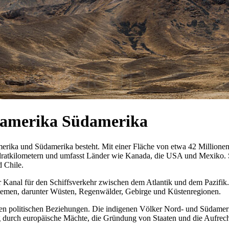
damerika Südamerika
erika und Südamerika besteht. Mit einer Fläche von etwa 42 Millionen
dratkilometern und umfasst Länder wie Kanada, die USA und Mexiko. S
d Chile.
Kanal für den Schiffsverkehr zwischen dem Atlantik und dem Pazifik. 
stemen, darunter Wüsten, Regenwälder, Gebirge und Küstenregionen.
xen politischen Beziehungen. Die indigenen Völker Nord- und Südamerika
g durch europäische Mächte, die Gründung von Staaten und die Aufrec