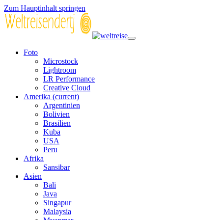
Zum Hauptinhalt springen
Foto
Microstock
Lightroom
LR Performance
Creative Cloud
Amerika
(current)
Argentinien
Bolivien
Brasilien
Kuba
USA
Peru
Afrika
Sansibar
Asien
Bali
Java
Singapur
Malaysia