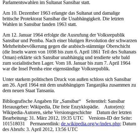
Parlamentswahlen im Sultanat Sansibar statt.
Am 10. Dezember 1963 erlangte das Sultanat und damalige
britische Protektorat Sansibar die Unabhängigkeit. Die letzten
Wahlen in Sansibar fanden 1963 statt.
Am 12. Januar 1964 erfolgte die Ausrufung der Volksrepublik
Sansibar und Pemba. Nach einer blutigen Revolution der schwarzen
Mehrheitsbevölkerung gegen die arabisch-stämmige Oberschicht
(die Inseln waren von 1698 bis zum 6. April 1861 Teil des Sultanats
Oman) erklärte sich Sansibar unabhängig und tendierte sehr bald
zum sozialistischen Lager. Vom 18. Januar bis zum 7. April 1964
war die Insel Pemba eine eigenständige Volksrepublik.
Unter starkem politischen Druck von außen schloss sich Sansibar
am 26. April 1964 mit dem unabhängigen Tanganjika zusammen zu
dem neuen Staat Tansania.
Bibliografische Angaben für „Sansibar“ Seitentitel: Sansibar
Herausgeber: Wikipedia, Die freie Enzyklopädie. Autor(en):
Wikipedia-Autoren, siehe Versionsgeschichte Datum der letzten
Bearbeitung: 31. März 2012, 19:35 UTC Versions-ID der Seite:
101518031 Permanentlink:
de.wikipedia.org/w/index.php
; Datum
des Abrufs: 3. April 2012, 13:56 UTC