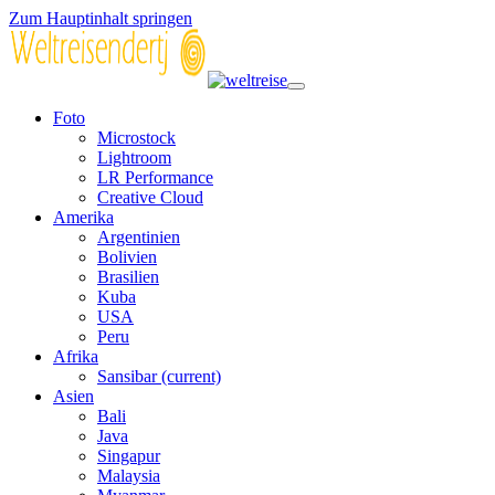
Zum Hauptinhalt springen
Foto
Microstock
Lightroom
LR Performance
Creative Cloud
Amerika
Argentinien
Bolivien
Brasilien
Kuba
USA
Peru
Afrika
Sansibar
(current)
Asien
Bali
Java
Singapur
Malaysia