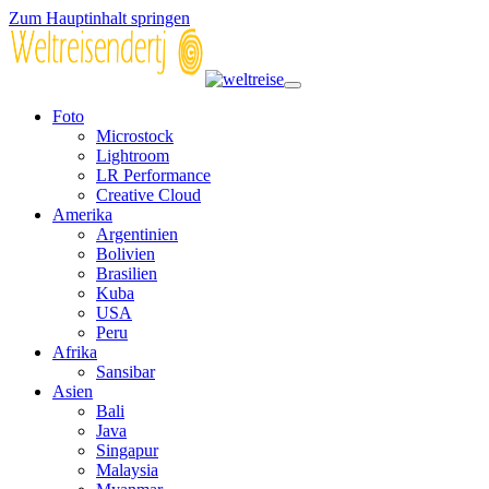
Zum Hauptinhalt springen
Foto
Microstock
Lightroom
LR Performance
Creative Cloud
Amerika
Argentinien
Bolivien
Brasilien
Kuba
USA
Peru
Afrika
Sansibar
Asien
Bali
Java
Singapur
Malaysia